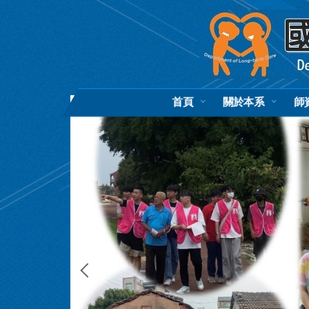
跳
到
主
要
內
容
區
首頁
關於本系
師