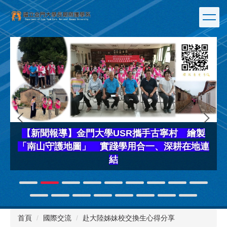
跳
到
主
要
內
容
區
【新聞報導】金門大學USR攜手古寧村 繪製
「南山守護地圖」 實踐學用合一、深耕在地連
結
首頁
國際交流
赴大陸姊妹校交換生心得分享