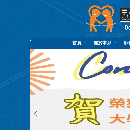
跳
到
主
要
內
容
區
首頁
關於本系
師