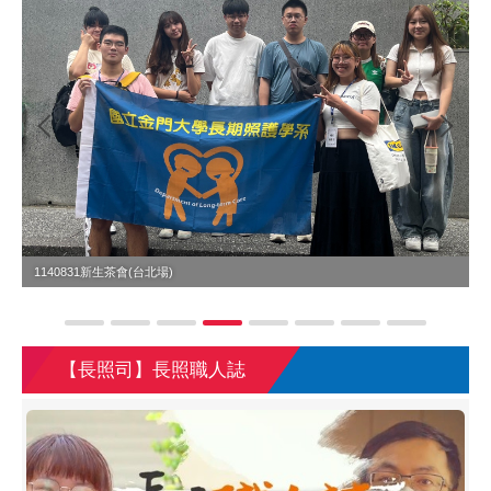
1140831新生茶會(台北場)
1
【長照司】長照職人誌