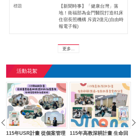
【新聞時事】「健康台灣」落
地！衛福部為金門醫院打造81床
住宿長照機構 斥資2億元(自由時
報電子報)
更多...
活動花絮
1
地圖
115年USR計畫 從個案管理
115年高教深耕計畫 生命回