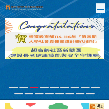
跳
到
主
要
內
容
區
連