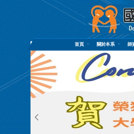
跳
到
主
要
內
容
區
首頁
關於本系
師