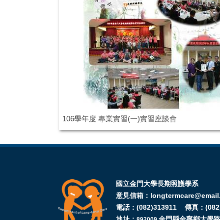
106學年度 專業實習(一)實習座談會
國立金門大學長期照護學系
意見信箱：longtermcare@email.
電話：(082)313911 傳真：(082)
地址：
金門縣金寧鄉大學路1
892009