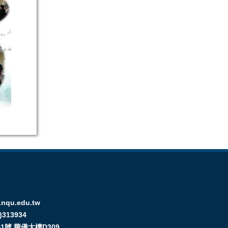
nqu.edu.tw
313934
號 華僑大樓D309