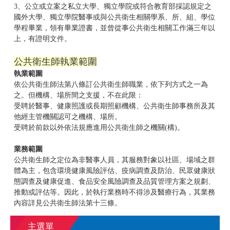
3、公立或立案之私立大學、獨立學院或符合教育部採認規定之
國外大學、獨立學院醫事或與公共衛生相關學系、所、組、學位
學程畢業，領有畢業證書，並曾從事公共衛生相關工作滿三年以
上，有證明文件。
公共衛生師執業範圍
執業範圍
依
公共衛生師法
第八條訂公共衛生師職業，依下列方式之一為
之。但機構、場所間之支援，不在此限：
受聘於醫事、健康照護或長期照顧機構、公共衛生師事務所及其
他經主管機關認可之機構、場所。
受聘於前款以外依法規應進用公共衛生師之機關(構)。
業務範圍
公共衛生師之定位為非醫事人員，其服務對象以社區、場域之群
體為主，包含環境健康風險評估、疫病調查及防治、民眾健康狀
態調查及健康促進、食品安全風險調查及品質管理方案之規劃、
推動或評估等。因此，於執行業務時不得涉及醫療行為，其業務
內容詳見
公共衛生師法
第十三條。
主選單