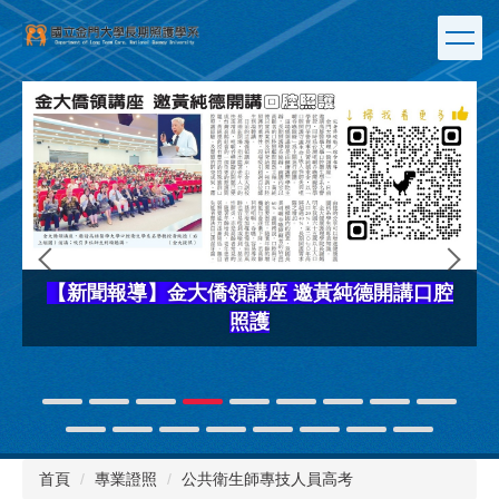
跳
到
主
要
內
容
區
【新聞報導】金大僑領講座 邀黃純德開講口腔
照護
首頁
專業證照
公共衛生師專技人員高考