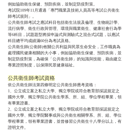
例如協助衛生保健、預防疾病，並制定防疫對策。
考試院109年11月通過「
專門職業及技術人員高等考試公共衛生
師考試規則
」。
公共衛生師考試之應試科目包括衛生法規及倫理、生物統計學、
流行病學、衛生行政與管理、環境與職業衛生、健康社會行為學
等6科目，試題題型將採申論式與測驗式之混合式試題，以應試
科目總平均成績滿60分為考試及格。
公共衛生師(公衛師)攸關公共利益與民眾生命安全，工作職責為
處理國民健康相關的大小事，例如協助衛生保健、預防疾病，並
制定防疫對策，為確保「公共衛生師」的知識與技能，藉由建立
專業證照制度，以保障民眾健康福祉。
公共衛生師考試資格
依
公共衛生師法
第四條明定公共衛生師應考資格：
1、公立或立案之私立大學、獨立學院或符合教育部採認規定之
國外大學、獨立學院公共衛生學系、所、組、學位學程畢業，領
有畢業證書。
2、公立或立案之私立大學、獨立學院或符合教育部採認規定之
國外大學、獨立學院醫事或與公共衛生相關學系、所、組、學位
學程畢業，領有畢業證書，並曾修習公共衛生十八學分以上，有
證明文件。