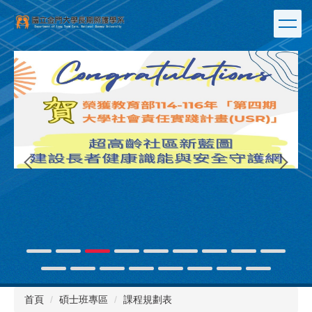
跳
到
主
要
內
容
區
連
首頁
碩士班專區
課程規劃表