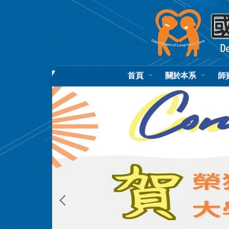
跳
到
主
要
內
容
區
首頁
關於本系
師