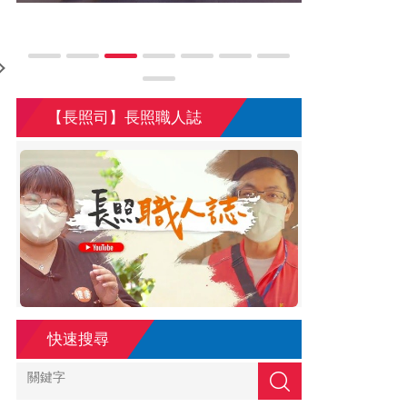
1140831新生茶會(台北場)
1140830新生
【長照司】長照職人誌
115年度精進校務經營計畫 長期照顧機構實地參訪及
115年
專業交流
快速搜尋
搜尋