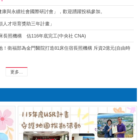
慧健康與永續社會國際研討會」，歡迎踴躍投稿參加。
顧人才培育獎助三年計畫」
長照機構 估116年底完工(中央社 CNA)
！衛福部為金門醫院打造81床住宿長照機構 斥資2億元(自由時
更多...
1140927繞金門
合迎新