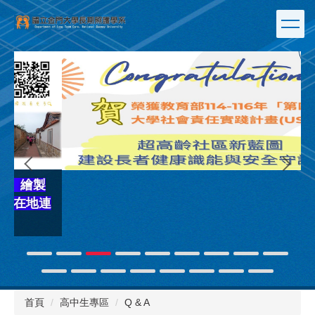
跳
到
主
要
內
容
區
連
首頁
高中生專區
Q & A