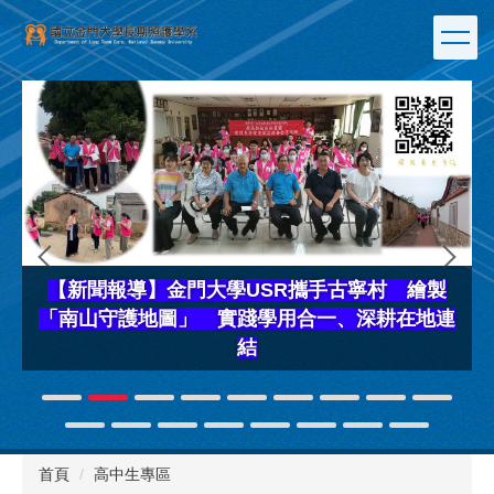
跳
到
主
要
內
容
區
【新聞報導】金門大學USR攜手古寧村 繪製
「南山守護地圖」 實踐學用合一、深耕在地連
結
首頁
高中生專區