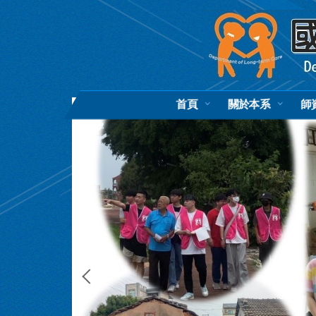
跳
到
主
要
內
容
區
首頁
關於本系
師