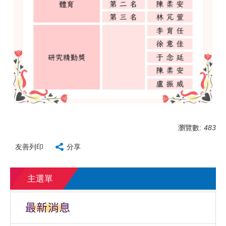
瀏覽數:
483
友善列印
分享
主選單