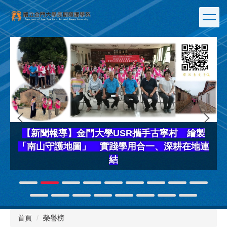
跳
到
主
要
內
容
區
【新聞報導】金門大學USR攜手古寧村 繪製
「南山守護地圖」 實踐學用合一、深耕在地連
結
首頁
榮譽榜