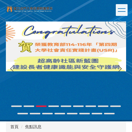
跳
到
主
要
內
容
區
連
首頁
焦點訊息