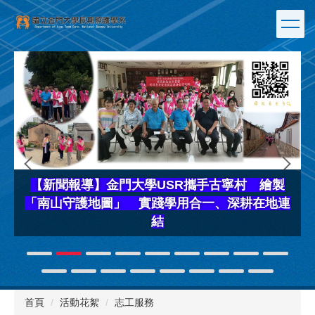
跳
到
主
要
內
容
區
【新聞報導】金門大學USR攜手古寧村 繪製
「南山守護地圖」 實踐學用合一、深耕在地連
結
首頁
活動花絮
志工服務