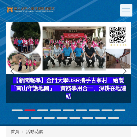
跳
到
主
要
內
容
區
【新聞報導】金門大學USR攜手古寧村 繪製
「南山守護地圖」 實踐學用合一、深耕在地連
結
首頁
活動花絮