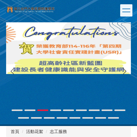
跳
到
主
要
內
容
區
連
首頁
活動花絮
志工服務