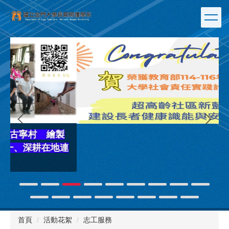
跳
到
主
要
內
容
區
連
首頁
活動花絮
志工服務