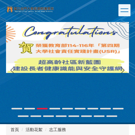
跳
到
主
要
內
容
區
連
首頁
活動花絮
志工服務