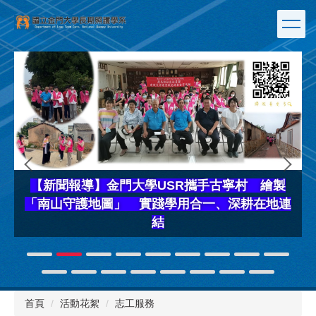
跳
到
主
要
內
容
區
攜手古寧村 繪製
合一、深耕在地連
首頁
活動花絮
志工服務