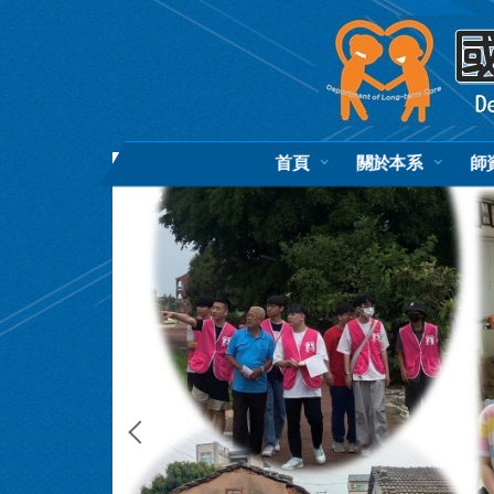
跳
到
主
要
內
容
區
首頁
關於本系
師