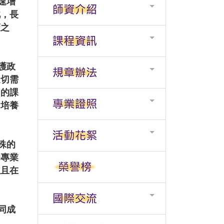
速增
此，長
策之
護政
迫切需
向的課
，培養
殊的
的專業
並且在
同成