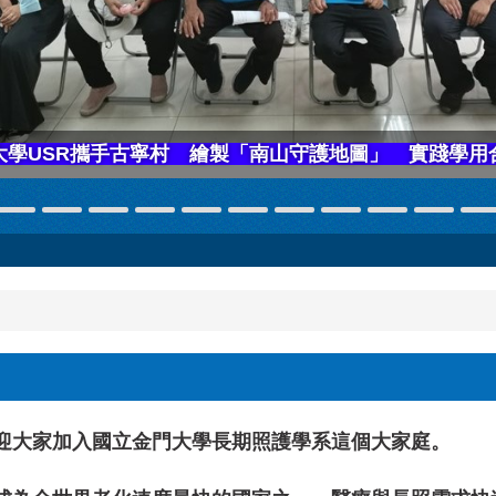
大學USR攜手古寧村 繪製「南山守護地圖」 實踐學用
大家加入國立金門大學長期照護學系這個大家庭。