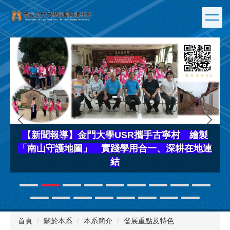
跳
到
主
要
內
容
區
【新聞報導】金門大學USR攜手古寧村 繪製
「南山守護地圖」 實踐學用合一、深耕在地連
結
首頁
關於本系
本系簡介
發展重點及特色